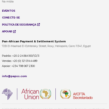
Na mídia
EVENTOS
CONECTE-SE
POLÍTICA DE SEGURANÇA
APOIAR
Pan-African Payment & Settlement System
72B El-Maahad El-Eshteraky Street, Roxy, Heliopolis, Cairo 11341, Egypt
Padrão:
+20-2-24564100/1/2/3
Vendas:
+20 (0) 121 0144489
Apoiar:
+234 708 067 2300
info@papss.com