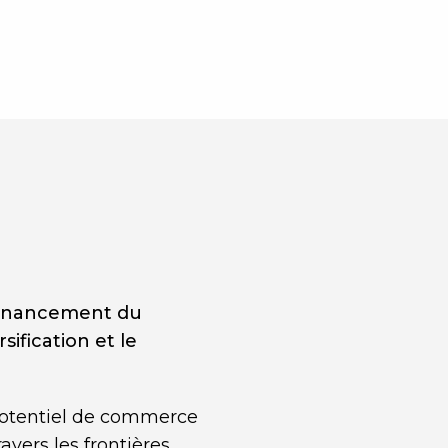
e financement du
sification et le
potentiel de commerce
ravers les frontières