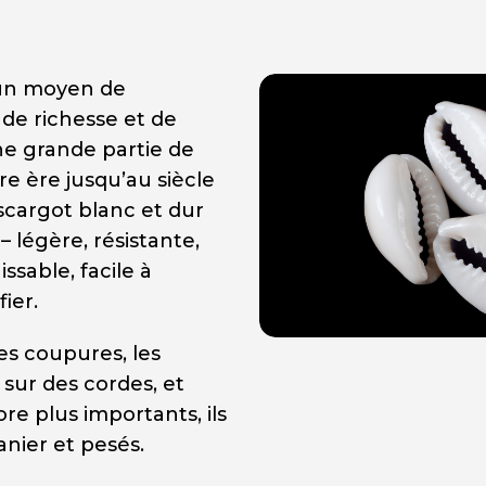
t un moyen de
de richesse et de
ne grande partie de
tre ère jusqu’au siècle
escargot blanc et dur
– légère, résistante,
sable, facile à
fier.
es coupures, les
 sur des cordes, et
e plus importants, ils
anier et pesés.