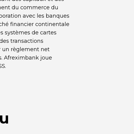
ement du commerce du
aboration avec les banques
ché financier continentale
es systèmes de cartes
des transactions
er un règlement net
s. Afreximbank joue
SS.
du